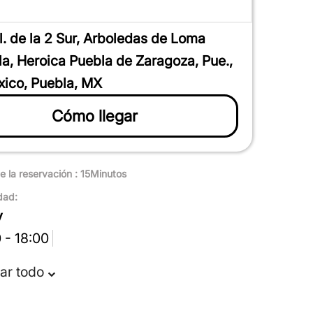
l. de la 2 Sur, Arboledas de Loma
la, Heroica Puebla de Zaragoza, Pue.,
ico, Puebla, MX
Cómo llegar
e la reservación : 15Minutos
dad:
y
 - 18:00
ar todo