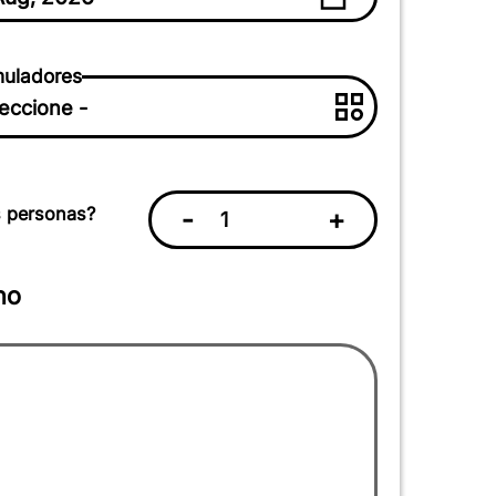
uladores
 personas?
-
+
no