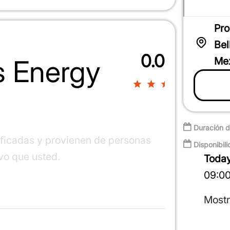
Pro
Bel
0.0
 Energy
Mex
0%
Duración d
ificadas y provienen de personas
Disponibili
ivo que usted.
Toda
09:00
Mostr