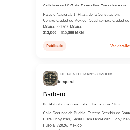
Solicitamos MVZ de Pequeñas Especies para
laborar los fines de semana en Hospital
Palacio Nacional, 1, Plaza de la Constitución,
Veterinaro, turno nocturno.
Centro, Ciudad de México, Cuauhtémoc, Ciudad de
México, 06070, México
$13,000 – $15,000 MXN
Publicado
Ver detalle
THE GENTLEMAN'S GROOM
temporal
Barbero
Blablabala, responsable, atento, empático...
Calle Segunda de Puebla, Tercera Sección de Sant
Clara Ocoyucan, Santa Clara Ocoyucan, Ocoyucan
Puebla, 72826, México