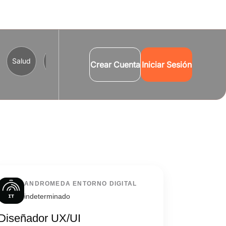
Salud
Comercio y Servicios
Turismo
Cultura
B
Crear Cuenta
Iniciar Sesión
ANDROMEDA ENTORNO DIGITAL
indeterminado
Diseñador UX/UI