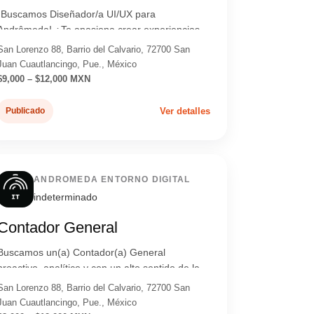
¡Buscamos Diseñador/a UI/UX para
Andrômeda! ¿Te apasiona crear experiencias
digitales memorables? En Andrômeda
San Lorenzo 88, Barrio del Calvario, 72700 San
buscam...
Juan Cuautlancingo, Pue., México
$9,000 – $12,000 MXN
Publicado
Ver detalles
ANDROMEDA ENTORNO DIGITAL
indeterminado
Contador General
Buscamos un(a) Contador(a) General
proactivo, analítico y con un alto sentido de la
responsabilidad para liderar la g...
San Lorenzo 88, Barrio del Calvario, 72700 San
Juan Cuautlancingo, Pue., México