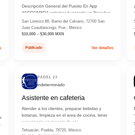
Descripción General del Puesto En App
ANDROMEDA estamos buscando un Ejecutivo
de Ventas Telefónicas con alta energía,...
San Lorenzo 88, Barrio del Calvario, 72700 San
Juan Cuautlancingo, Pue., México
$10,000 – $30,000 MXN
s
Publicado
Ver detalles
PÁDEL 23
indeterminado
Asistente en cafeteria
Atender a los clientes, preparar bebidas y
botanas, limpieza en el area de cocina, tener
a
experiencia en manejo de caj...
,
Tehuacán, Puebla, 78720, México