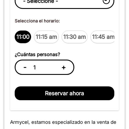
Selecciona el horario:
11:00
11:15 am
11:30 am
11:45 am
12
¿Cuántas personas?
-
+
Reservar ahora
Armycel, estamos especializado en la venta de