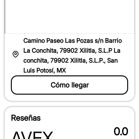
Camino Paseo Las Pozas s/n Barrio
La Conchita, 79902 Xilitla, S.L.P La
conchita, 79902 Xilitla, S.L.P., San
Luis Potosí, MX
Cómo llegar
1
2
3
4
5
star
stars
stars
stars
stars
1
2
3
4
5
Reseñas
star
stars
stars
stars
stars
1
2
3
4
5
star
stars
stars
stars
stars
0.0
AVEX