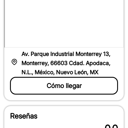
Av. Parque Industrial Monterrey 13,
Monterrey, 66603 Cdad. Apodaca,
N.L., México, Nuevo León, MX
Cómo llegar
1
2
3
4
5
Reseñas
star
stars
stars
stars
stars
1
2
3
4
5