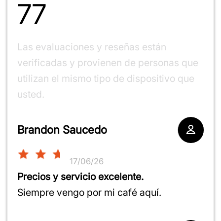
77
100%
Las evaluaciones y reseñas están
verificadas y provienen de personas que
utilizan el mismo tipo de dispositivo que
usted.
100%
Brandon Saucedo
17/06/26
Precios y servicio excelente.
Siempre vengo por mi café aquí.
100%