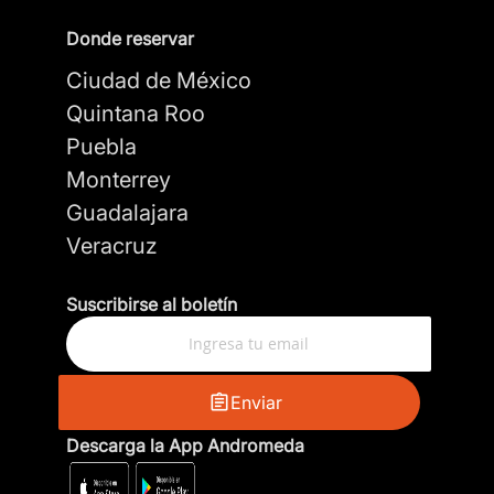
Donde reservar
Resumen
Ciudad de México
Quintana Roo
Puebla
Reseña
Monterrey
Guadalajara
Veracruz
Suscribirse al boletín
Enviar reseña
Enviar
Descarga la App Andromeda