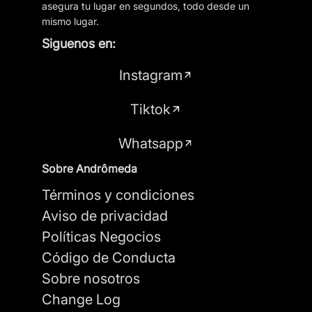
asegura tu lugar en segundos, todo desde un
06/05/26
mismo lugar.
excelente todo.
Siguenos en:
La comida y café deliciosos
Instagram
Estás revisando:
Tiktok
Barra cafe 77
Whatsapp
Su valoración
Sobre Andrômeda
Atención
Términos y condiciones
Aviso de privacidad
Calidad
Políticas Negocios
Precio
Código de Conducta
Sobre nosotros
Apodo
Change Log