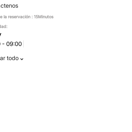
áctenos
e la reservación : 15Minutos
dad:
y
 - 09:00
ar todo