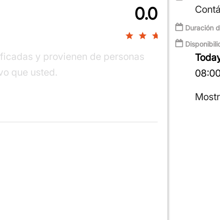
Cont
0.0
Duración d
0%
Disponibili
ificadas y provienen de personas
Toda
ivo que usted.
08:00
Mostr