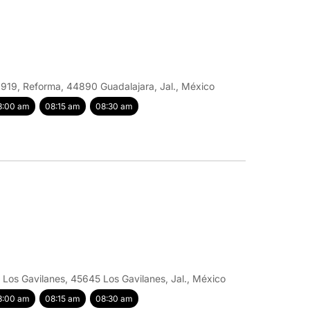
 919, Reforma, 44890 Guadalajara, Jal., México
8:00 am
08:15 am
08:30 am
 Los Gavilanes, 45645 Los Gavilanes, Jal., México
8:00 am
08:15 am
08:30 am