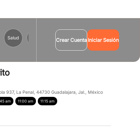
Salud
Comercio y Servicios
Turismo
Cultura
B
Crear Cuenta
Iniciar Sesión
ito
a 937, La Penal, 44730 Guadalajara, Jal., México
:45 am
11:00 am
11:15 am