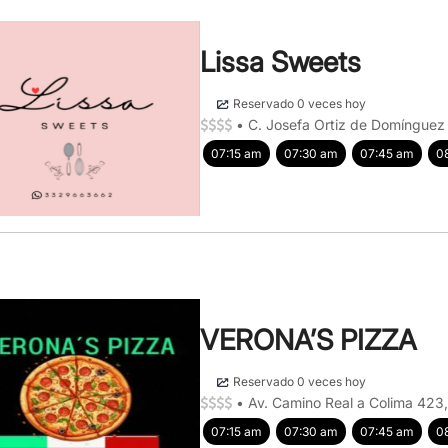
Lissa Sweets
Reservado 0 veces hoy
•
C. Josefa Ortiz de Domínguez
07:15 am
07:30 am
07:45 am
0
VERONA’S PIZZA
Reservado 0 veces hoy
•
Av. Camino Real a Colima 423,
07:15 am
07:30 am
07:45 am
0