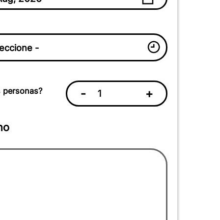
 personas?
-
+
no