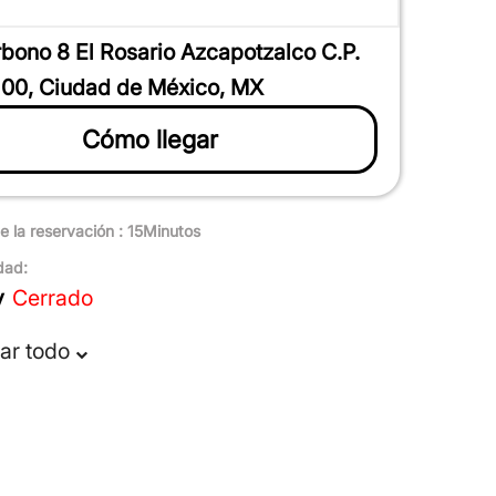
bono 8 El Rosario Azcapotzalco C.P.
00, Ciudad de México, MX
Cómo llegar
e la reservación : 15Minutos
dad:
y
Cerrado
ar todo