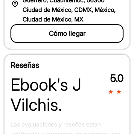
Guerrero, Cuauhtémoc, 06300
Ciudad de México, CDMX, México,
Ciudad de México, MX
Cómo llegar
Reseñas
5.0
Ebook's J
100%
Vilchis.
Las evaluaciones y reseñas están
verificadas y provienen de personas que