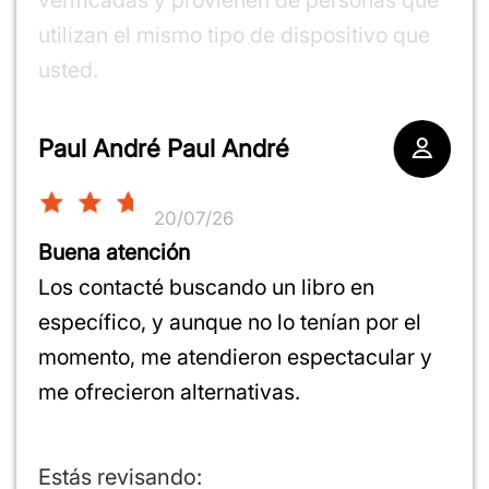
utilizan el mismo tipo de dispositivo que
1
2
3
4
5
usted.
star
stars
stars
stars
stars
1
2
3
4
5
star
stars
stars
stars
stars
1
2
3
4
5
Paul André Paul André
star
stars
stars
stars
stars
20/07/26
Buena atención
Los contacté buscando un libro en
específico, y aunque no lo tenían por el
momento, me atendieron espectacular y
me ofrecieron alternativas.
Estás revisando: