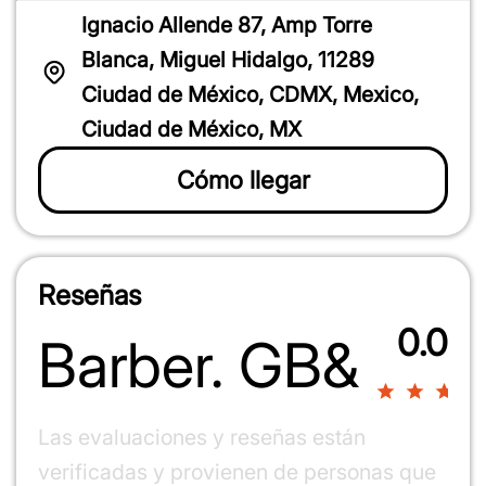
Ignacio Allende 87, Amp Torre
Blanca, Miguel Hidalgo, 11289
Ciudad de México, CDMX, Mexico,
Ciudad de México, MX
Cómo llegar
1
2
3
4
5
star
stars
stars
stars
stars
1
2
3
4
5
Reseñas
star
stars
stars
stars
stars
1
2
3
4
5
0.0
Barber. GB&
star
stars
stars
stars
stars
0%
Las evaluaciones y reseñas están
verificadas y provienen de personas que