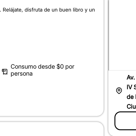
 Relájate, disfruta de un buen libro y un
Consumo desde
$0
por
persona
Av.
IV 
de 
Ciu