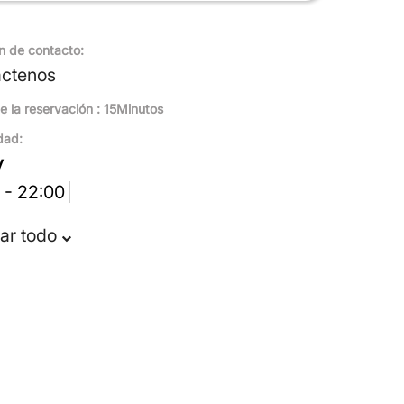
n de contacto:
áctenos
e la reservación : 15Minutos
dad:
y
 - 22:00
ar todo