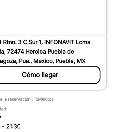
4 Rtno. 3 C Sur 1, INFONAVIT Loma
la, 72474 Heroica Puebla de
agoza, Pue., Mexico, Puebla, MX
Cómo llegar
e la reservación : 15Minutos
dad:
y
 - 21:30