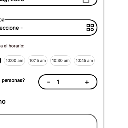
ca
 el horario:
10:00 am
10:15 am
10:30 am
10:45 am
11:00 am
11:
 personas?
-
+
no