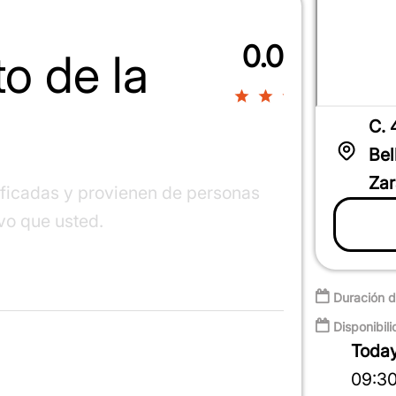
0.0
to de la
0%
C. 
Bel
Zar
ificadas y provienen de personas
ivo que usted.
Duración d
Disponibili
Toda
09:30