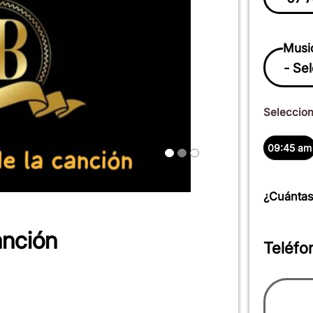
Musi
Selecciona
09:45 am
¿Cuántas
anción
Teléfo