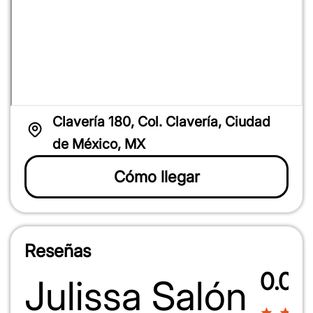
Clavería 180, Col. Clavería, Ciudad
de México, MX
Cómo llegar
Reseñas
0.0
Julissa Salón
1
2
3
4
5