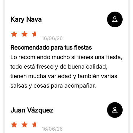
Kary Nava
16/06/26
1
2
3
4
5
Recomendado para tus fiestas
star
stars
stars
stars
stars
1
2
3
4
5
Lo recomiendo mucho si tienes una fiesta,
star
stars
stars
stars
stars
1
2
3
4
5
todo está fresco y de buena calidad,
star
stars
stars
stars
stars
tienen mucha variedad y también varias
salsas y cosas para acompañar.
Juan Vázquez
16/06/26