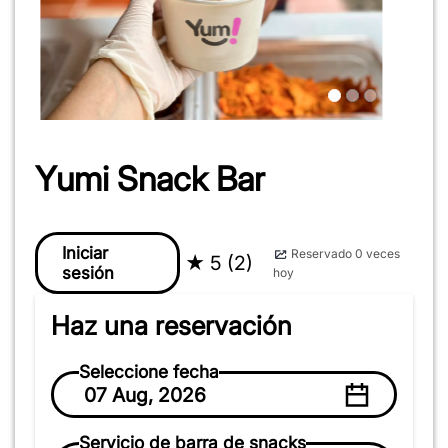
Yumi Snack Bar
Iniciar
Reservado 0 veces
★
5 (2)
sesión
hoy
Haz una reservación
Seleccione fecha
07 Aug, 2026
Servicio de barra de snacks