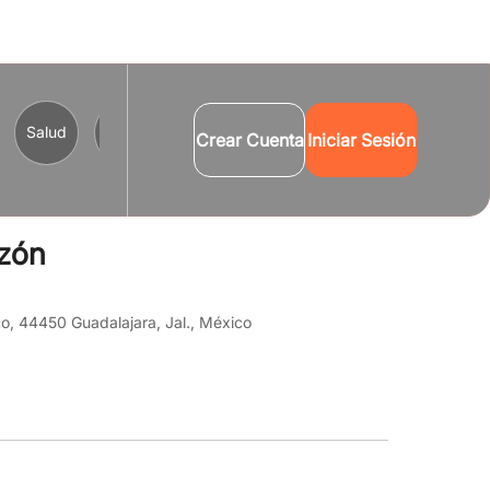
Salud
Comercio y Servicios
Turismo
Cultura
B
Crear Cuenta
Iniciar Sesión
azón
o, 44450 Guadalajara, Jal., México