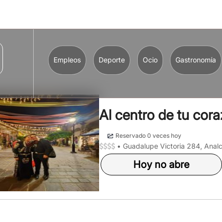
Empleos
Deporte
Ocio
Gastronomía
Al centro de tu cor
Reservado 0 veces hoy
•
Guadalupe Victoria 284, Analc
Hoy no abre