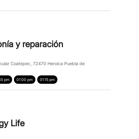
onía y reparación
opular Coatepec, 72470 Heroica Puebla de
45 pm
01:00 pm
01:15 pm
y Life