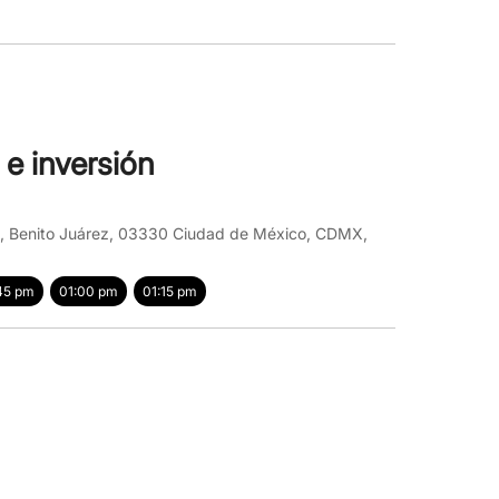
 e inversión
o, Benito Juárez, 03330 Ciudad de México, CDMX,
45 pm
01:00 pm
01:15 pm