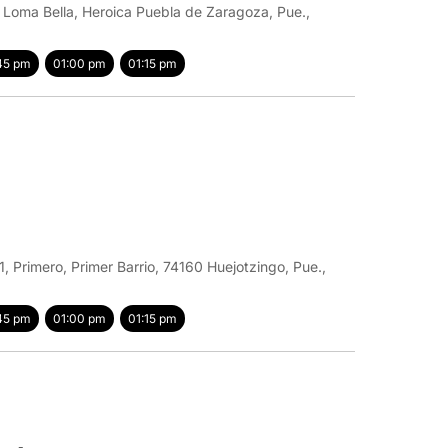
e Loma Bella, Heroica Puebla de Zaragoza, Pue.,
45 pm
01:00 pm
01:15 pm
, Primero, Primer Barrio, 74160 Huejotzingo, Pue.,
45 pm
01:00 pm
01:15 pm