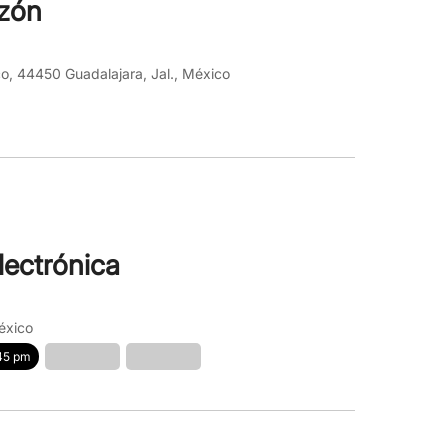
azón
o, 44450 Guadalajara, Jal., México
lectrónica
éxico
45 pm