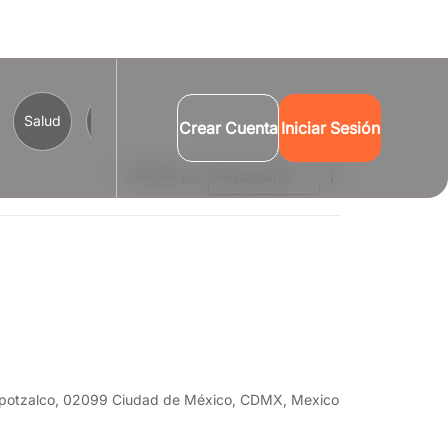
Salud
Comercio y Servicios
Turismo
Cultura
B
Crear Cuenta
Iniciar Sesión
Ordenar por
capotzalco, 02099 Ciudad de México, CDMX, Mexico