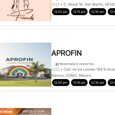
•
C. Moral 16, San Martin, 561
12:00 pm
12:15 pm
12:30 pm
12:
APROFIN
Reservado 0 veces hoy
•
Calz de los Leones 184 B-loca
México, CDMX, México
12:00 pm
12:15 pm
12:30 pm
12: