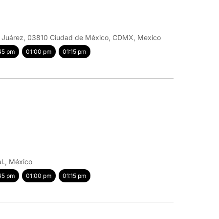
to Juárez, 03810 Ciudad de México, CDMX, Mexico
45 pm
01:00 pm
01:15 pm
l., México
45 pm
01:00 pm
01:15 pm