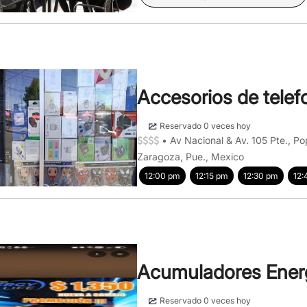
Accesorios de telef
Reservado 0 veces hoy
•
Av Nacional & Av. 105 Pte., P
Zaragoza, Pue., Mexico
12:00 pm
12:15 pm
12:30 pm
12:
Acumuladores Energ
Reservado 0 veces hoy