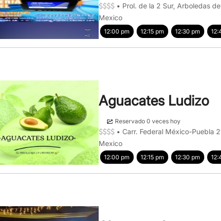
•
Prol. de la 2 Sur, Arboledas d
Mexico
12:00 pm
12:15 pm
12:30 pm
12:
Aguacates Ludizo
Reservado 0 veces hoy
•
Carr. Federal México-Puebla 21
Mexico
12:00 pm
12:15 pm
12:30 pm
12: