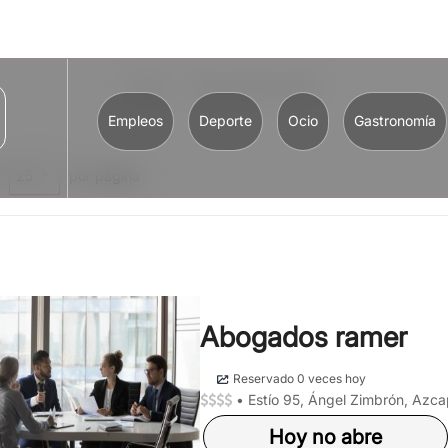
Inicio
Comercio y Servicios
Empleos
Deporte
Ocio
Gastronomía
r
por página
Abogados ramer
Reservado 0 veces hoy
•
Estío 95, Ángel Zimbrón, Az
Hoy no abre