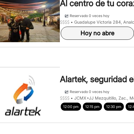
Al centro de tu cor
Reservado 0 veces hoy
•
Guadalupe Victoria 284, Analc
Hoy no abre
Alartek, seguridad e
Reservado 0 veces hoy
•
JCMX+JJ Mezquitillo, Zac., M
12:00 pm
12:15 pm
12:30 pm
12: