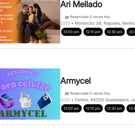
Ari Mellado
Reservado 0 veces hoy
•
Montecito 38, Nápoles, Beni
12:00 pm
12:15 pm
12:30 pm
12:
Armycel
Reservado 0 veces hoy
•
Centro, 44200 Guadalajara, Ja
12:00 pm
12:15 pm
12:30 pm
12: