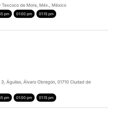
40 Texcoco de Mora, Méx., México
45 pm
01:00 pm
01:15 pm
l 3, Águilas, Álvaro Obregón, 01710 Ciudad de
45 pm
01:00 pm
01:15 pm