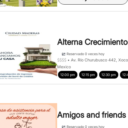
Alterna Crecimiento
Reservado 0 veces hoy
•
Av. Río Churubusco 442, Xoc
Mexico
12:00 pm
12:15 pm
12:30 pm
12:
Amigos and friends
Reservado 0 veces hoy