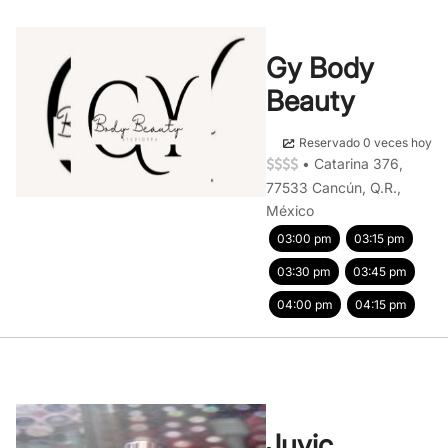
Gy Body
Beauty
Reservado 0 veces hoy
•
Catarina 376,
77533 Cancún, Q.R.,
México
03:00 pm
03:15 pm
03:30 pm
03:45 pm
04:00 pm
04:15 pm
Juvic