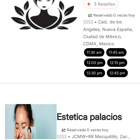
★
3 Reseñas
Reservado 0 veces hoy
•
Calz. de los
Angeles, Nueva España,
Ciudad de México,
CDMX, Mexico
11:30 am
11:45 am
12:00 pm
12:15 pm
12:30 pm
12:45 pm
Estetica palacios
Reservado 0 veces hoy
•
JCMW+RR Mezquitillo, Zac.,