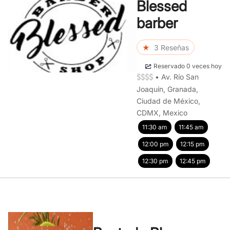
Blessed
barber
★
3 Reseñas
Reservado 0 veces hoy
•
Av. Río San
Joaquín, Granada,
Ciudad de México,
CDMX, Mexico
11:30 am
11:45 am
12:00 pm
12:15 pm
12:30 pm
12:45 pm