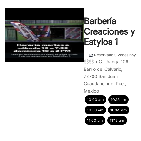
Barbería
Creaciones y
Estylos 1
Reservado 0 veces hoy
•
C. Uranga 106,
Barrio del Calvario,
72700 San Juan
Cuautlancingo, Pue.,
Mexico
10:00 am
10:15 am
10:30 am
10:45 am
11:00 am
11:15 am