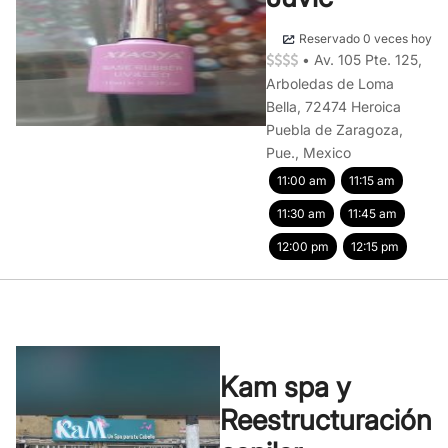
Reservado 0 veces hoy
•
Av. 105 Pte. 125,
Arboledas de Loma
Bella, 72474 Heroica
Puebla de Zaragoza,
Pue., Mexico
11:00 am
11:15 am
11:30 am
11:45 am
12:00 pm
12:15 pm
Kam spa y
Reestructuración