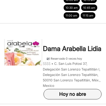
10:30 am
10:45 am
11:00 am
11:15 am
Dama Arabella Lidia
Reservado 0 veces hoy
•
C. San Luis Potosí 37,
Delegación San Lorenzo Tepaltitlán I,
Delegación San Lorenzo Tepaltitlán,
50010 San Lorenzo Tepaltitlán, Méx.,
Mexico
Hoy no abre