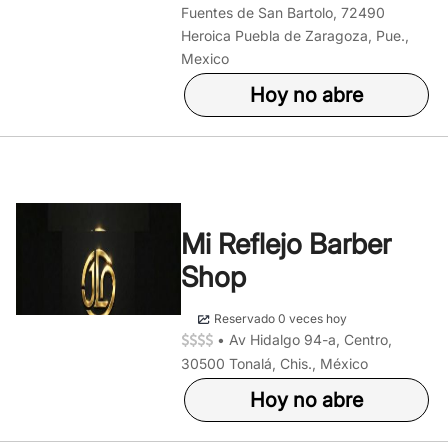
Fuentes de San Bartolo, 72490
Heroica Puebla de Zaragoza, Pue.,
Mexico
Hoy no abre
Mi Reflejo Barber
Shop
Reservado 0 veces hoy
•
Av Hidalgo 94-a, Centro,
30500 Tonalá, Chis., México
Hoy no abre