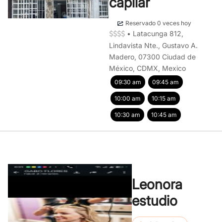
capilar
Reservado 0 veces hoy
•
Latacunga 812,
Lindavista Nte., Gustavo A.
Madero, 07300 Ciudad de
México, CDMX, Mexico
09:30 am
09:45 am
10:00 am
10:15 am
10:30 am
10:45 am
Leonora
estudio