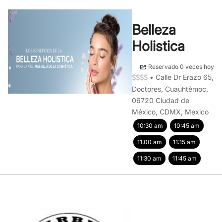
Belleza
Holistica
Reservado 0 veces hoy
•
Calle Dr Erazo 65,
Doctores, Cuauhtémoc,
06720 Ciudad de
México, CDMX, Mexico
10:30 am
10:45 am
11:00 am
11:15 am
11:30 am
11:45 am