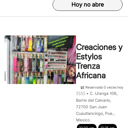
Hoy no abre
Creaciones y
Estylos
Trenza
Africana
Reservado 0 veces hoy
•
C. Uranga 106,
Barrio del Calvario,
72700 San Juan
Cuautlancingo, Pue.,
Mexico
10:00 am
10:15 am