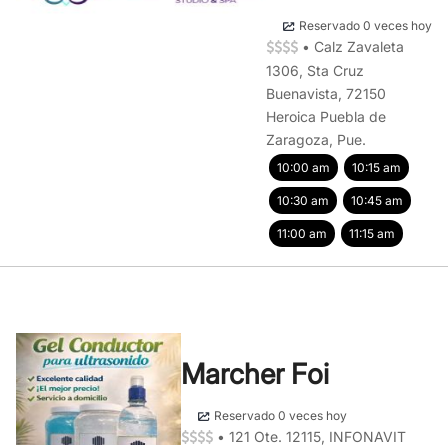
Reservado 0 veces hoy
•
Calz Zavaleta
1306, Sta Cruz
Buenavista, 72150
Heroica Puebla de
Zaragoza, Pue.
10:00 am
10:15 am
10:30 am
10:45 am
11:00 am
11:15 am
Marcher Foi
Reservado 0 veces hoy
•
121 Ote. 12115, INFONAVIT