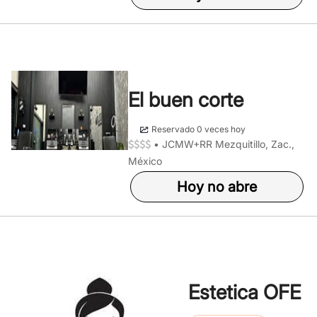
El buen corte
Reservado 0 veces hoy
•
JCMW+RR Mezquitillo, Zac.,
México
Hoy no abre
Estetica OFE