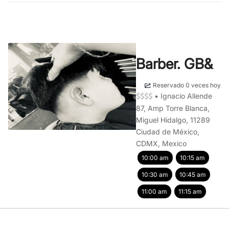
Barber. GB&
Reservado 0 veces hoy
•
Ignacio Allende
87, Amp Torre Blanca,
Miguel Hidalgo, 11289
Ciudad de México,
CDMX, Mexico
10:00 am
10:15 am
10:30 am
10:45 am
11:00 am
11:15 am