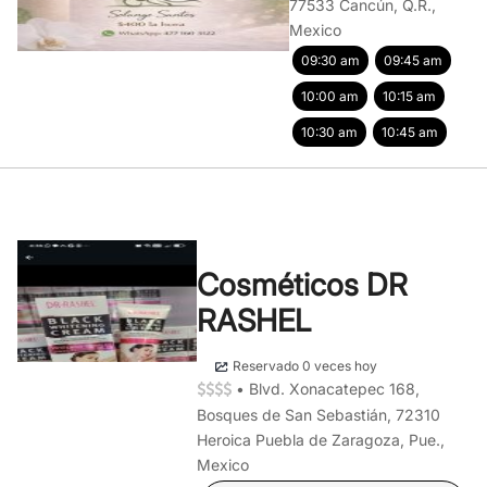
77533 Cancún, Q.R.,
Mexico
09:30 am
09:45 am
10:00 am
10:15 am
10:30 am
10:45 am
Cosméticos DR
RASHEL
Reservado 0 veces hoy
•
Blvd. Xonacatepec 168,
Bosques de San Sebastián, 72310
Heroica Puebla de Zaragoza, Pue.,
Mexico