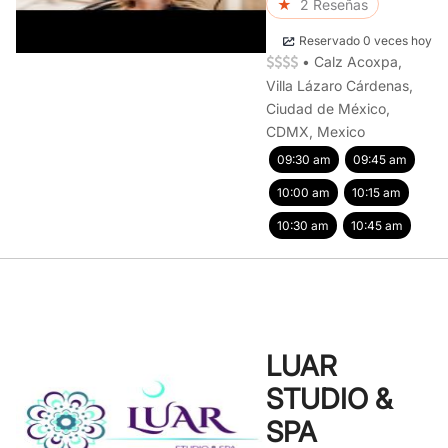
★
2 Reseñas
Reservado 0 veces hoy
•
Calz Acoxpa,
Villa Lázaro Cárdenas,
Ciudad de México,
CDMX, Mexico
09:30 am
09:45 am
10:00 am
10:15 am
10:30 am
10:45 am
LUAR
STUDIO &
SPA