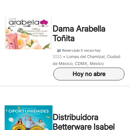
Dama Arabella
Toñita
Reservado 0 veces hoy
•
Lomas del Chamizal, Ciudad
de México, CDMX, Mexico
Hoy no abre
Distribuidora
Betterware Isabel