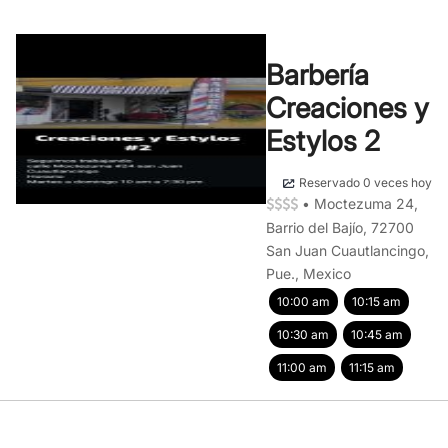
Barbería
Creaciones y
Estylos 2
Reservado 0 veces hoy
•
Moctezuma 24,
Barrio del Bajío, 72700
San Juan Cuautlancingo,
Pue., Mexico
10:00 am
10:15 am
10:30 am
10:45 am
11:00 am
11:15 am